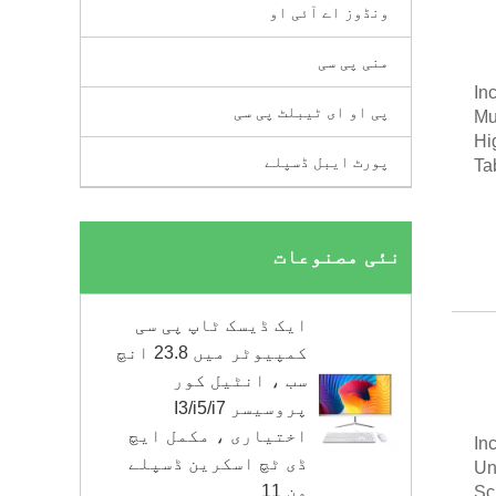
ونڈوز اے آئی او
منی پی سی
10
پی او ای ٹیبلٹ پی سی
Mu
Hi
پورٹ ایبل ڈسپلے
Ta
نئی مصنوعات
ایک ڈیسک ٹاپ پی سی
کمپیوٹر میں 23.8 انچ
سب ، انٹیل کور
پروسیسر I3/i5/i7
اختیاری ، مکمل ایچ
10
ڈی ٹچ اسکرین ڈسپلے
Un
ون 11
Sc