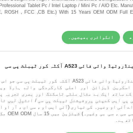
 Professional Tablet Pc / Intel Laptop / Mini Pc / AIO Etc. Manu
, ROSH , FCC ,CB Etc.) With 15 Years OEM ODM Full Ex
ھ
انکوائری بھیجیں۔
10.1 انچ اینڈروئیڈ وائی فائی A523 آکٹہ کور ٹیبلٹ پی سی جو ا
اسکرین ڈیزائن اور اعلی کارکردگی والے ہارڈ ویئ
کے ساتھ ایک بے مثال ملٹی ٹاسکنگ اور بصری تجربہ پ
 پی ایس کمپنی پروفیشنل ٹیبلٹ پی سی / انٹیل لیپ ٹاپ
اے آئی او وغیرہ کی تیاری (آئی ایس او ، سی ای ، آر او ا
ایچ ، ایف سی سی ، سی بی وغیرہ) شینز
تھ ہے۔