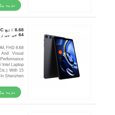
مزید پڑ
64 جی بی روم ، ایف ایچ ڈی 1200*1920 آئی پی ایس
ROM, FHD
 And Visual
Performance
 Intel Laptop
tc.) With 15
In Shenzhen.
مزید پڑ