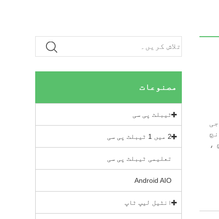
مصنوعات
ٹیبلٹ پی سی
 میں مختلف قسم کے اینڈروئیڈ وائی فائی 3 جی 4 جی 5 جی
پر 7 انچ ، 8 انچ ، 10.1 انچ ، 10.36 انچ
2 میں 1 ٹیبلٹ پی سی
 انچ ، 11.97 انچ ، 13 انچ ،
تعلیمی ٹیبلٹ پی سی
Android AIO
انٹیل لیپ ٹاپ