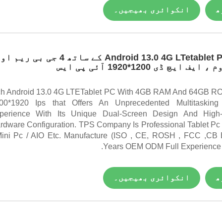
ھ
انکوائری بھیجیں۔
8.68 انچ Android 13.0 4G LTetablet PC کے ساتھ 4 جی بی ریم
68 Inch Android 13.0 4G LTETablet PC With 4GB RAM And 64GB 
00*1920 Ips that Offers An Unprecedented Multitasking
perience With Its Unique Dual-Screen Design And High-
rdware Configuration. TPS Company Is Professional Tablet Pc /
Mini Pc / AIO Etc. Manufacture (ISO , CE, ROSH , FCC ,CB E
Years OEM ODM Full Experience 
ھ
انکوائری بھیجیں۔