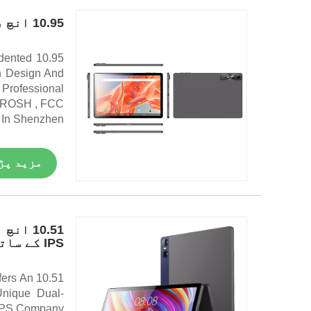
10.95 انچ فاسٹ چارج اینڈرائیڈ 4G ٹیبلٹ پی سی
edented
en Design And
Professional
CE, ROSH , FCC
 In Shenzhen.
مزید پڑ
IPS کے ساتھ
fers An
Unique Dual-
 TPS Company