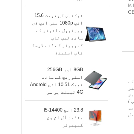
Is
CE
فیکٹری کی قیمت 15.6
انچ 1080p منی ایچ ڈی
پورٹیبل مانیٹر کے
ساتھ لیپ ٹاپ
کمپیوٹر کے لئے ڈیسک
ٹاپ اسٹینڈ
8GB اور 256GB
اسٹوریج کے ساتھ
س کے
تھوک 10.51 انچ Android
ر
4G ٹیبلٹ پی سی
یش
 /
یس
23.8 انچ I5-14400
ین میں 15 سال OEM ODM مکمل
ونڈوز آل ان ون
کمپیوٹر