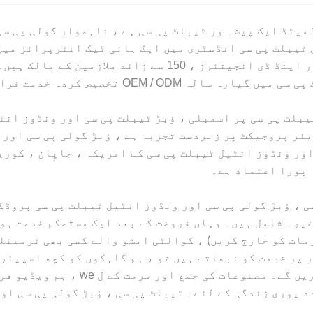
میٹڈ ایک پیشہ ور ٹیبلٹ پی سی ہے ، ناہموار گولی پی س
OEM تخصیص کردہ خدمت فراہم کرتے ہیں۔
ٹیبلٹ پی سی پر اسمبلی ، ؤبڑ ٹیبلٹ پی سی اور ونڈوز انٹ
ئر پروجیکٹ پر زبردست تجربہ ہے ، ؤبڑ گولی پی سی اور و
اور ونڈوز انٹیل ٹیبلٹ پی سی کے امریکہ ، جاپان ، کوری
 پورا اعتماد ہے۔
ی ، ؤبڑ گولی پی سی اور ونڈوز انٹیل ٹیبلٹ پی سی پروڈک
RoHS ، CE ، FCC ، UL ، FDA ، BIS ، CB ،  وغیرہ شامل ہیں۔ وہاں فروخت کے بعد 
مات کو خارج کریں) ، کوالٹی ایشو والے کسی بھی ٹرمینلز
پر خدمت کو نبھاتے ہیں تو ، ہم گاہکوں کو کچھ اسپیئر پار
بیٹری وغیرہ) خریدنے کے لئے سفارشات
یجیں گے۔ تکنیکی مدد پوری زندگی کے لئے۔ ٹیبلٹ پی سی ، ؤبڑ گولی 