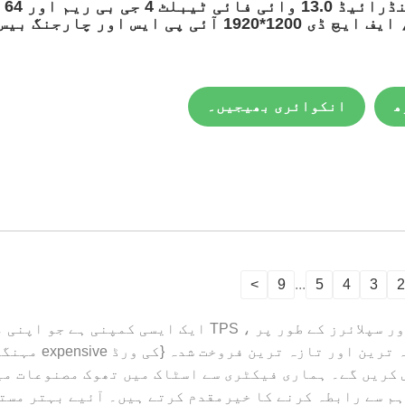
8.4 انچ اینڈرائیڈ 13.0 وائی فائی ٹیبلٹ 4 جی بی ریم اور 64
جی بی روم، ایف ایچ ڈی 1200*1920 آئی پی ایس اور چارجنگ بیس
ھ
انکوائری بھیجیں۔
>
9
...
5
4
3
2
ایک پیشہ ور چین {کلیدی لفظ word تیار کنندہ اور سپلائرز 
مہارت رکھتی ہے. آپ
 کریں گے۔ ہماری فیکٹری سے اسٹاک میں تھوک مصنوعات میں