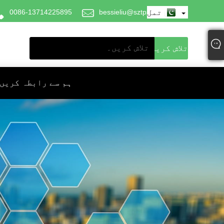
تمل
bessieliu@sztpswkn.com
0086-13714225895
ہم سے رابطہ کریں