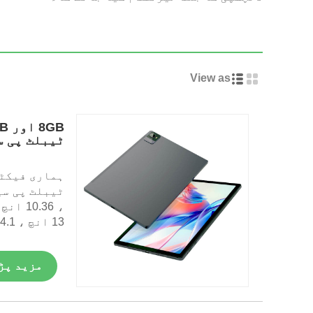
View as
ٹیبلٹ پی س
13 انچ ، 14.1 انچ وغیرہ۔
مزید پڑ