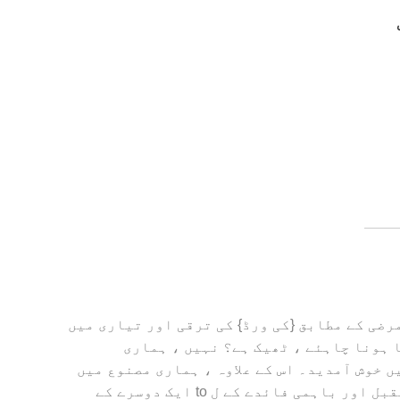
کے طور پر ، TPS ایک ایسی کمپنی ہے جو اپنی مرضی کے مطابق {کی ورڈ} کی ترقی اور تیاری میں
 کہہ سکتے ہیں کہ آپ کی تازہ ترین اور تازہ ترین فروخت شدہ {کی ورڈ expensive مہنگا ہونا چاہئے ، ٹھیک ہے؟ نہیں ، ہماری
 خوش آمدید۔ اس کے علاوہ ، ہماری مصنوع میں
سی ای سرٹیفیکیشن ہے۔ مزید معلومات کے لئے ، ہم سے رابطہ کرنے کا خیرمقدم کرتے ہیں۔ آئیے بہتر مستقبل اور باہمی فائدے کے ل to ایک دوسرے کے