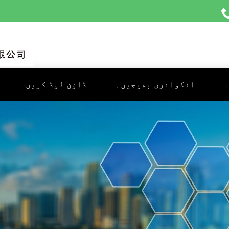
۔
انکوائری بھیجیں۔
ڈاؤن لوڈ کریں