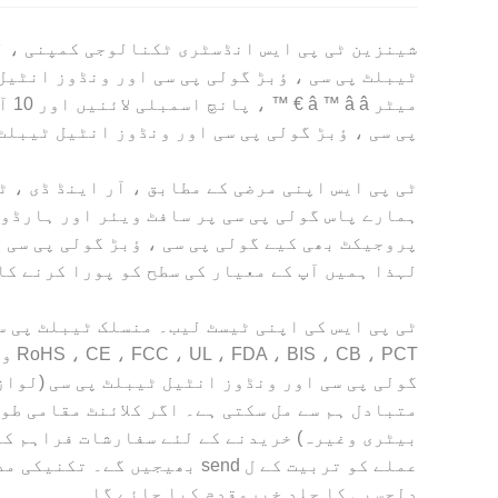
شینزین ٹی پی ایس انڈسٹری ٹکنالوجی کمپنی ، ل
پی سی ، ؤبڑ گولی پی سی اور ونڈوز انٹیل ٹیبلٹ پی سی میں گیارہ سالہ  / ODM
ٹی پی ایس اپنی مرضی کے مطابق ، آر اینڈ ڈی ، 
ہمارے پاس گولی پی سی پر سافٹ ویئر اور ہارڈوی
پروجیکٹ بھی کیے گولی پی سی ، ؤبڑ گولی پی سی 
لہذا ہمیں آپ کے معیار کی سطح کو پورا کرنے کا
ٹی پی ایس کی اپنی ٹیسٹ لیب۔ منسلک ٹیبلٹ پی س
PCT
گولی پی سی اور ونڈوز انٹیل ٹیبلٹ پی سی (لواز
متبادل ہم سے مل سکتی ہے۔ اگر کلائنٹ مقامی طور 
عملے کو تربیت کے ل send بھ
دلچسپی کا جلد خیرمقدم کیا جائے گا۔