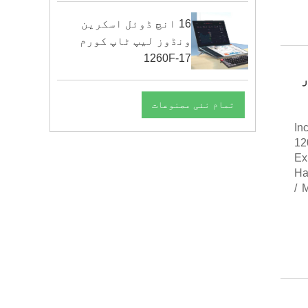
16 انچ ڈوئل اسکرین
ونڈوز لیپ ٹاپ کورم
17-1260F
 اور
تمام نئی مصنوعات
8.
12
Ex
Ha
/ 