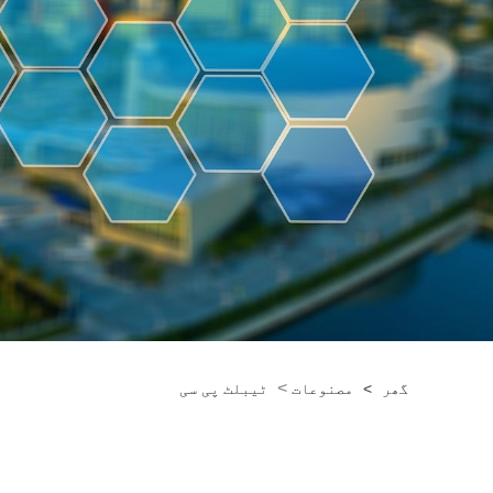
>
گھر
>
مصنوعات
ٹیبلٹ پی سی