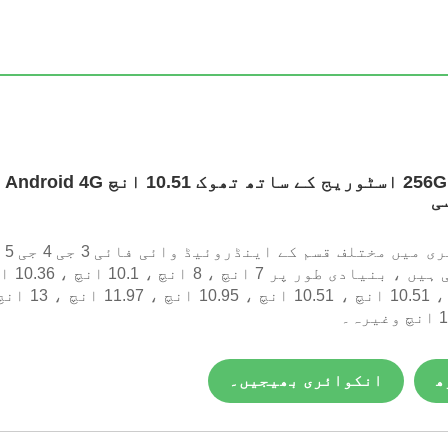
8GB اور 256GB اسٹوریج کے ساتھ تھوک 10.51 انچ Android 4G
ی
ہماری فیکٹری
ٹیبلٹ پی سی ہیں ، بنیادی طور 
، 10.36 انچ ، 10.51 انچ ، 10.51 انچ ، 10.95
ھ
انکوائری بھیجیں۔