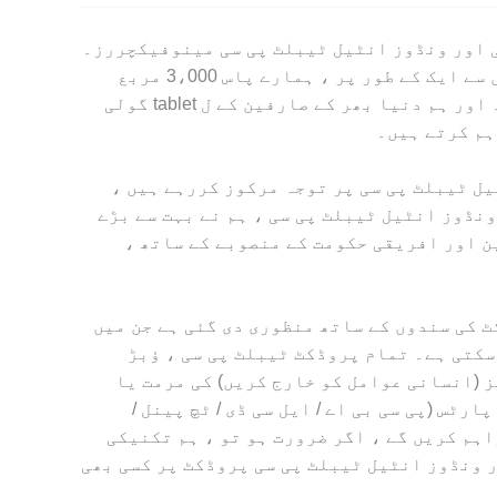
ی اور ونڈوز انٹیل ٹیبلٹ پی سی مینوفیکچررز۔
ٹیبلٹ پی سی ، ؤبڑ گولی پی سی اور ونڈوز انٹیل ٹیبلٹ پی سی انڈسٹری میں ایک ہائی ٹیک انٹرپرائز میں سے ایک کے طور پر ، ہمارے پاس 3،000 مربع
میٹر â ™ â â € ™ ، پانچ اسمبلی لائنیں اور 10 آر اینڈ ڈی انجینئرز ، 150 سے زائد ملازمین کے مالک ہیں۔ اور ہم دنیا بھر کے صارفین کے ل tablet گولی
یل ٹیبلٹ پی سی پر توجہ مرکوز کررہے ہیں ،
نڈوز انٹیل ٹیبلٹ پی سی ، ہم نے بہت سے بڑے
ن اور افریقی حکومت کے منصوبے کے ساتھ ،
ٹ کی سندوں کے ساتھ منظوری دی گئی ہے جن میں
ایک مستحکم خدمت ہوسکتی ہے۔ تمام پروڈکٹ ٹیبلٹ پی سی ، ؤبڑ
 (انسانی عوامل کو خارج کریں) کی مرمت یا
ٹس (پی سی بی اے / ایل سی ڈی / ٹچ پینل /
 فراہم کریں گے۔ مصنوعات کی جمع اور مرمت کے ل we ، ہم ویڈیو فراہم کریں گے ، اگر ضرورت ہو تو ، ہم تکنیکی
پی سی اور ونڈوز انٹیل ٹیبلٹ پی سی پروڈکٹ پر کسی بھی