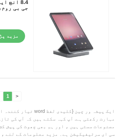
کے ساتھ
مزید پڑ
1
<
مصنوعات سستی ہیں ، اور ہم بھی چھوٹ کی پیش کش