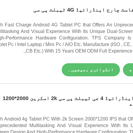
.95 Inch Fast Charge Android 4G Tablet PC that Offers An Unprec
ltitasking And Visual Experience With Its Unique Dual-Scre
gh-Performance Hardware Configuration. TPS Company Is 
blet Pc / Intel Laptop / Mini Pc / AIO Etc. Manufacture (ISO , 
,CB Etc.) With 15 Years OEM ODM Full Experience
ھ
انکوائری بھیجیں۔
10.51 انچ اینڈرائیڈ 4 جی ٹیبلٹ پی سی 2k اسکرین 2000*1200
.51 Inch Android 4g Tablet PC With 2k Screen 2000*1200 IPS that Of
precedented Multitasking And Visual Experience With Its 
reen Design And High-Performance Hardware Configuration.