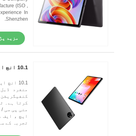
facture (ISO ,
perience In
Shenzhen.
مزید پڑ
10.1 انچ اینڈروئیڈ وائی فائی A523 آکٹہ کور ٹیبلٹ پی سی
منفرد ڈبل 
کنفیگریشن 
کرتا ہے۔ ٹی
منی پی سی / 
تجربہ کے سا